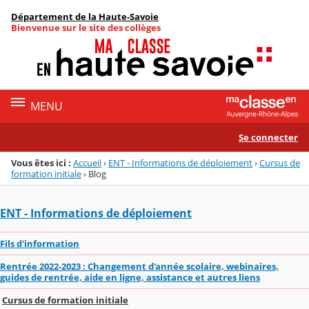
Panneau de gestion des cookies
Département de la Haute-Savoie
Menu de la rubrique
Contenu
Bienvenue sur le site des collèges
MENU
Se connecter
Vous êtes ici :
Accueil
›
ENT - Informations de déploiement
›
Cursus de
formation initiale
›
Blog
ENT - Informations de déploiement
Fils d'information
Rentrée 2022-2023 : Changement d'année scolaire, webinaires,
guides de rentrée, aide en ligne, assistance et autres liens
Cursus de formation initiale