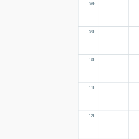
08h
09h
10h
11h
12h