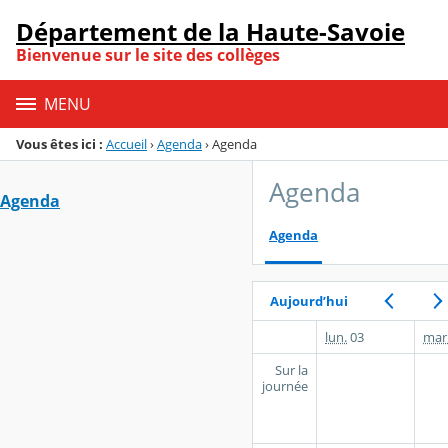
Panneau de gestion des cookies
Département de la Haute-Savoie
Menu de la rubrique
Contenu
Bienvenue sur le site des collèges
MENU
Vous êtes ici :
Accueil
›
Agenda
›
Agenda
Agenda
Agenda
Agenda
Aujourd’hui
lun.
03
mar
Sur la
journée