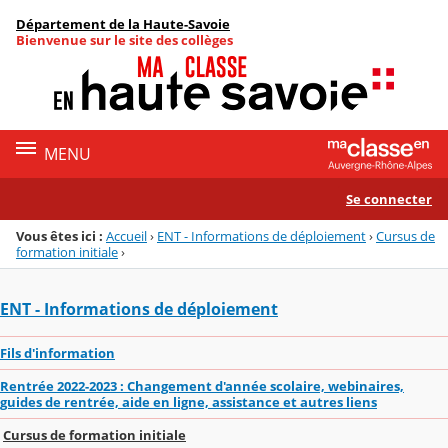
Panneau de gestion des cookies
Département de la Haute-Savoie
Menu de la rubrique
Contenu
Bienvenue sur le site des collèges
MENU
Se connecter
Vous êtes ici :
Accueil
›
ENT - Informations de déploiement
›
Cursus de
formation initiale
›
ENT - Informations de déploiement
Fils d'information
Rentrée 2022-2023 : Changement d'année scolaire, webinaires,
guides de rentrée, aide en ligne, assistance et autres liens
Cursus de formation initiale