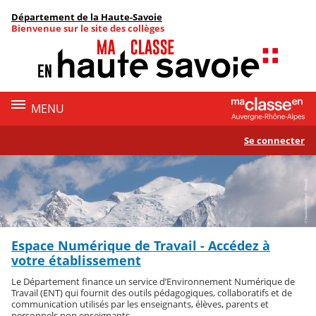
Panneau de gestion des cookies
Département de la Haute-Savoie
Contenu
Bienvenue sur le site des collèges
MENU
Se connecter
Espace Numérique de Travail - Accédez à
votre établissement
Le Département finance un service d’Environnement Numérique de
Travail (ENT) qui fournit des outils pédagogiques, collaboratifs et de
communication utilisés par les enseignants, élèves, parents et
personnels non enseignants.