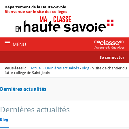
Panneau de gestion des cookies
Département de la Haute-Savoie
Menu de la rubrique
Contenu
Bienvenue sur le site des collèges
MENU
Se connecter
Vous êtes ici :
Accueil
›
Dernières actualités
›
Blog
›
Visite de chantier du
futur collège de Saint-Jeoire
Dernières actualités
Dernières actualités
Blog